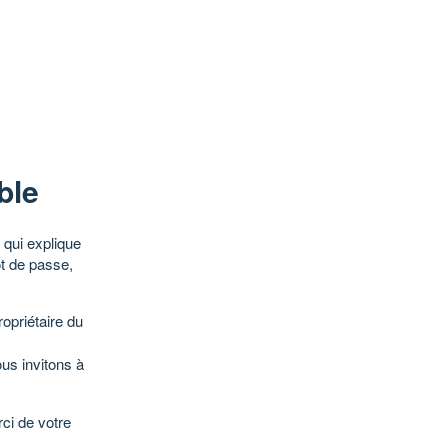
ble
qui explique
ot de passe,
opriétaire du
ous invitons à
ci de votre