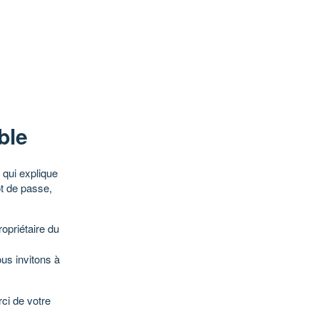
ble
qui explique
ot de passe,
opriétaire du
ous invitons à
ci de votre