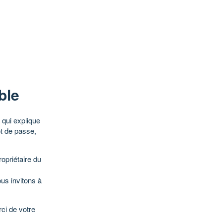
ble
qui explique
ot de passe,
opriétaire du
ous invitons à
ci de votre