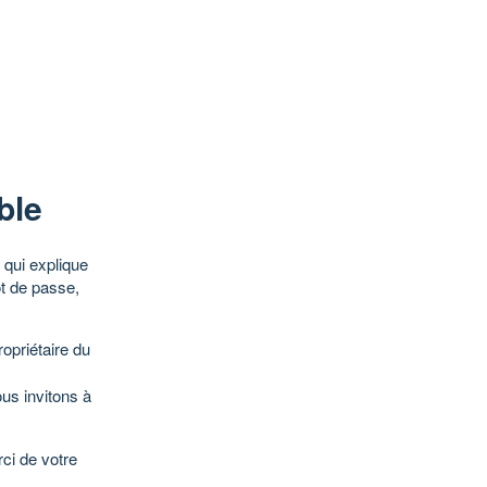
ble
qui explique
ot de passe,
opriétaire du
ous invitons à
ci de votre