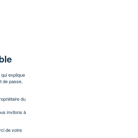
ble
qui explique
ot de passe,
opriétaire du
ous invitons à
ci de votre