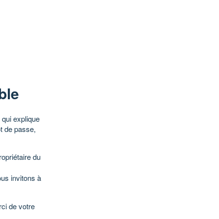
ble
qui explique
ot de passe,
opriétaire du
ous invitons à
ci de votre