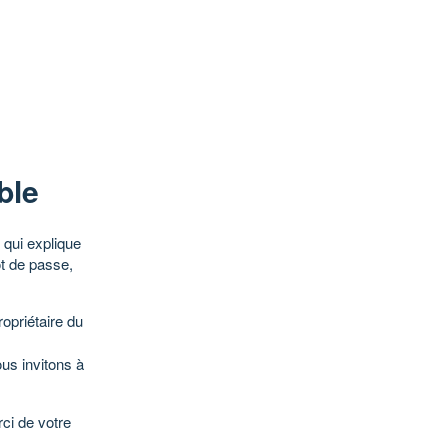
ble
qui explique
ot de passe,
opriétaire du
ous invitons à
ci de votre