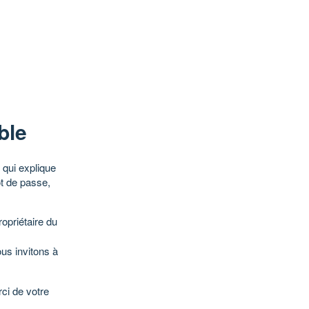
ble
qui explique
ot de passe,
opriétaire du
ous invitons à
ci de votre