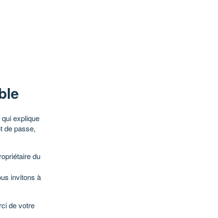
ble
qui explique
ot de passe,
opriétaire du
ous invitons à
ci de votre