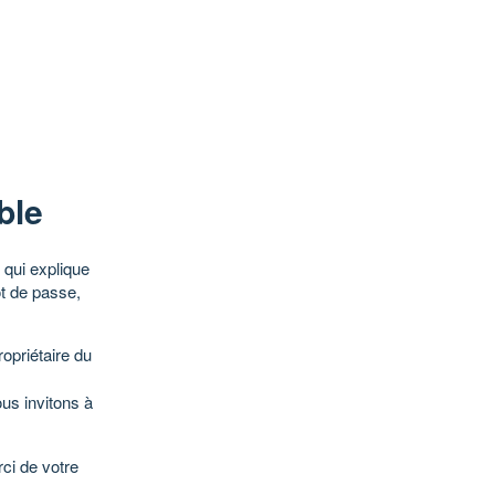
ble
qui explique
ot de passe,
opriétaire du
ous invitons à
ci de votre