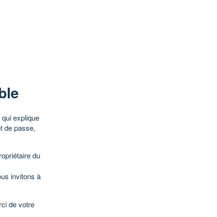
ble
qui explique
ot de passe,
opriétaire du
ous invitons à
ci de votre