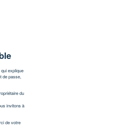
ble
qui explique
ot de passe,
opriétaire du
ous invitons à
ci de votre