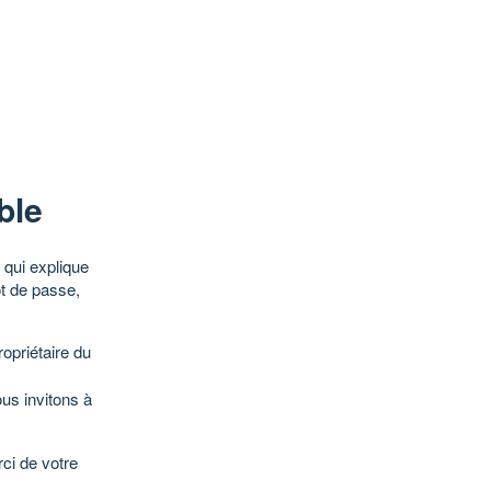
ble
qui explique
ot de passe,
opriétaire du
ous invitons à
ci de votre