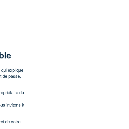
ble
qui explique
ot de passe,
opriétaire du
ous invitons à
ci de votre