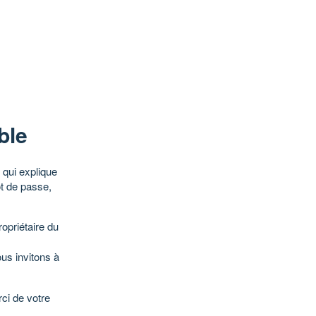
ble
qui explique
ot de passe,
opriétaire du
ous invitons à
ci de votre