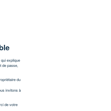
ble
qui explique
ot de passe,
opriétaire du
ous invitons à
ci de votre